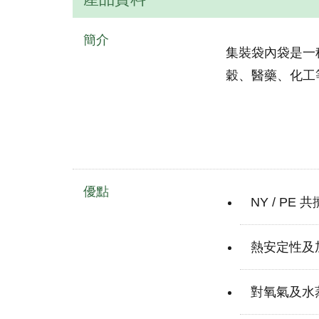
簡介
集裝袋內袋是一
穀、醫藥、化工
優點
NY / P
熱安定性及
對氧氣及水