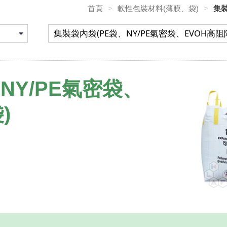
首頁
>
軟性包裝材料(薄膜、袋)
>
集裝
NY/PE氣密袋、
)