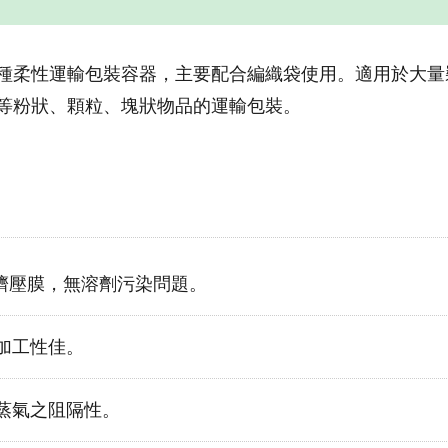
種柔性運輸包裝容器，主要配合編織袋使用。適用於大量
等粉狀、顆粒、塊狀物品的運輸包裝。
E 共擠壓膜，無溶劑污染問題。
加工性佳。
蒸氣之阻隔性。