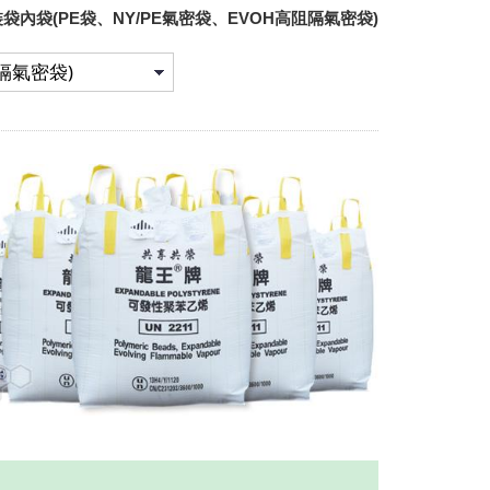
袋內袋(PE袋、NY/PE氣密袋、EVOH高阻隔氣密袋)